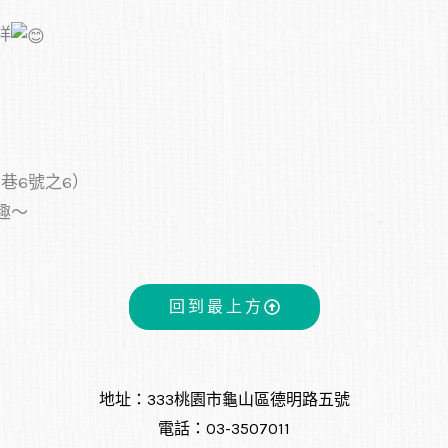
祥
巷6號之6）
趣～
回到最上方
地址：333桃園市龜山區德明路五號
電話：03-3507011