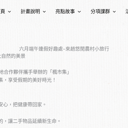
首頁
計畫說明
亮點故事
分項課群
六月端午連假好趣處~來趟悠閒農村小旅行
大自然的美景
在地合作夥伴攜手舉辦的「楓市集」
集，享受假期的美好時光！
安心，把健康帶回家。
的，讓二手物品延續新生命。