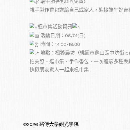
端午節香包DIY(免費)
親手製作香包送給自己或家人，迎接端午好吉
楓市集活動資訊
活動日期：06/01(日)
時間：14:00-18:00
地點：楓饕農坊（桃園市龜山區中坑街151
拍美照、逛市集、手作香包，一次體驗多種樂
快揪朋友家人一起來楓市集
©2026 銘傳大學觀光學院