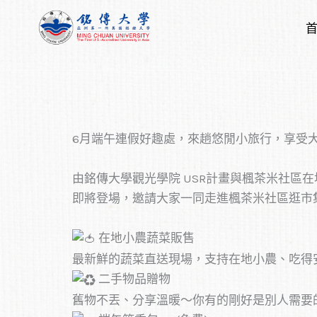
跳
至
主
要
內
容
6月端午連假好趣處，來趟悠閒小旅行，享受
由銘傳大學觀光學院 USR計畫與楓茶米社區
即將登場，邀請大家一同走進楓茶米社區逛市
在地小農蔬菜販售
最新鮮的蔬菜直送現場，支持在地小農、吃得
二手物品贈物
舊物不丟、分享溫暖～你有的剛好是別人需要