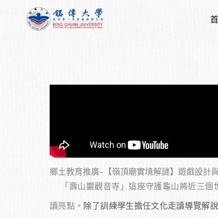
跳
至
主
要
內
容
鄉土教育推廣−【嶺頂廟實境解謎】遊戲設計
「壽山巖觀音寺」這座守護龜山將近三個世
讀亮點。
除了訓練學生擔任文化走讀導覽解說