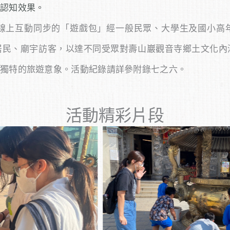
認知效果。
線上互動同步的「遊戲包」經一般民眾、大學生及國小高
居民、廟宇訪客，以達不同受眾對壽山巖觀音寺鄉土文化內
中獨特的旅遊意象。活動紀錄請詳參附錄七之六。
活動精彩片段