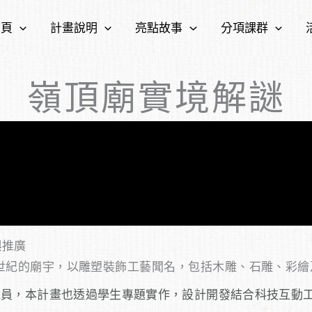
首頁
計畫說明
亮點故事
分項課群
嶺頂廟實境解謎
與推廣
紀的廟宇，以雕塑裝飾工藝聞名，包括木雕、石雕、彩繪
員，本計畫也透過學生專題實作，設計開發結合科技互動工具