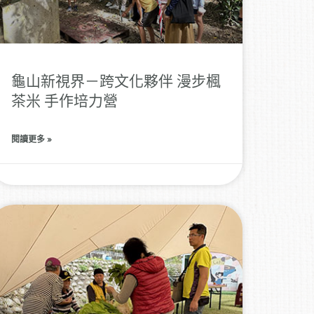
龜山新視界－跨文化夥伴 漫步楓
茶米 手作培力營
閱讀更多 »