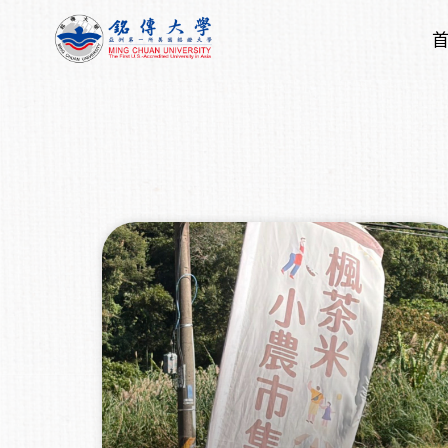
跳
至
主
要
內
容